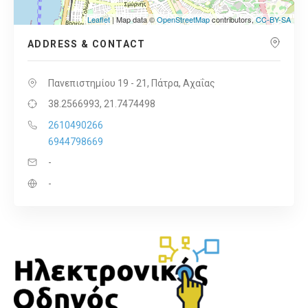
Leaflet
| Map data ©
OpenStreetMap
contributors,
CC-BY-SA
ADDRESS & CONTACT
Πανεπιστημίου 19 - 21, Πάτρα, Αχαΐας
38.2566993, 21.7474498
2610490266
6944798669
-
-