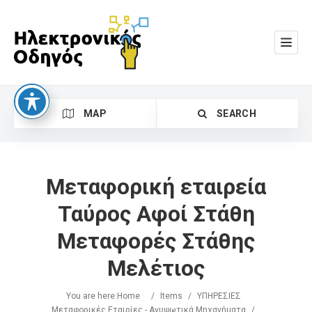
MAP
SEARCH
Μεταφορική εταιρεία
Ταύρος Αφοί Στάθη
Μεταφορές Στάθης
Search
Μελέτιος
You are here:
Home
/
Items
/
ΥΠΗΡΕΣΙΕΣ
Μεταφορικές Εταιρίες - Ανυψωτικά Μηχανήματα
/