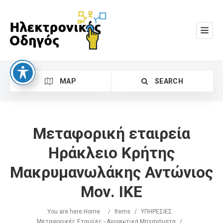
MAP
SEARCH
Μεταφορική εταιρεία
Ηράκλειο Κρήτης
Μακρυμανωλάκης Αντώνιος
Search
Μον. ΙΚΕ
You are here:
Home
/
Items
/
ΥΠΗΡΕΣΙΕΣ
Μεταφορικές Εταιρίες - Ανυψωτικά Μηχανήματα
/