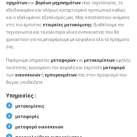
οχημάτων
και
βαρέων
μηχανημάτων
νέας τεχνολογίας, το
εξειδικευμένο και πλήρως καταρτισμένο προσωπικό καθώς
και ο εξελιγμένος εξοπλισμός μας. Μας κατατάσσουν ανάμεσα
στις πιο έμπιστες
εταιρείες
μετακόμισης
. Διαθέτουμε την
τεχνογνωσία και τα καλύτερα υλικά συσκευασίας που θα
χρειαστούν για να μεταφέρουμε με ασφάλεια όλα τα πράγματα
σας.
Παρέχουμε υπηρεσίες
μεταφορών
και
μετακομίσεων
υψηλής
ποιότητας, εγγυόμενοι την ασφαλή και ταχύτατη
μεταφορά
των
οικοσκευών
ή
εμπορευμάτων
σας στον προορισμό που
θα μας υποδείξετε.
Υπηρεσίες :
μετακομίσεις
μεταφορές
μεταφορά οικοσκευών