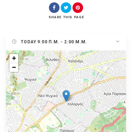
SHARE
THIS PAGE
TODAY
9:00 Π.Μ. - 2:00 Μ.Μ.
+
−