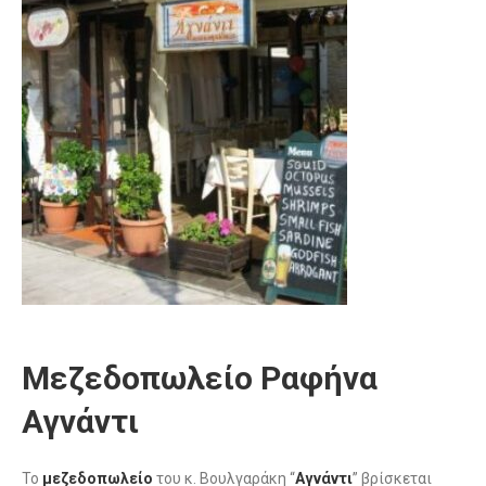
Μεζεδοπωλείο Ραφήνα
Αγνάντι
Το
μεζεδοπωλείο
του κ. Βουλγαράκη “
Αγνάντι
” βρίσκεται