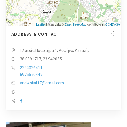
Leaflet
| Map data ©
OpenStreetMap
contributors,
CC-BY-SA
ADDRESS & CONTACT
Πλατεία Πλαστήρα 1, Ραφήνα, Αττικής
38.0391717, 23.942035
2294026411
6976570449
andwnis417@gmail.com
-