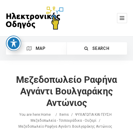
MAP
SEARCH
Μεζεδοπωλείο Ραφήνα
Αγνάντι Βουλγαράκης
Αντώνιος
Search
You are here:
Home
/
Items
/
ΨΥΧΑΓΩΓΙΑ ΚΑΙ ΓΕΥΣΗ
Μεζεδοπωλεία - Τσιπουράδικα - Ουζερί
/
Μεζεδοπωλείο Ραφήνα Αγνάντι Βουλγαράκης Αντώνιος