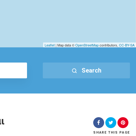
Leaflet
| Map data ©
OpenStreetMap
contributors,
CC-BY-SA
Search
ι
SHARE
THIS PAGE