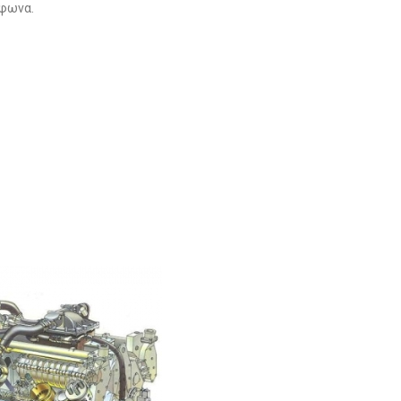
έφωνα.