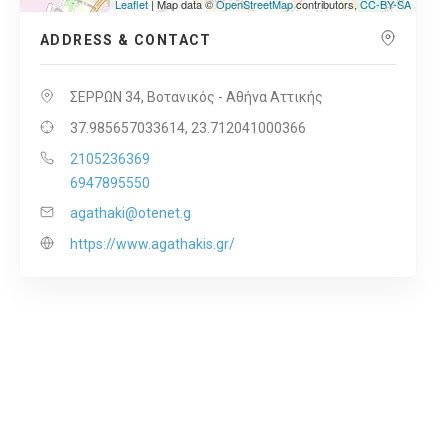
Leaflet
| Map data ©
OpenStreetMap
contributors,
CC-BY-SA
ADDRESS & CONTACT
ΣΕΡΡΩΝ 34, Βοτανικός - Αθήνα Αττικής
37.985657033614, 23.712041000366
2105236369
6947895550
agathaki@otenet.g
https://www.agathakis.gr/