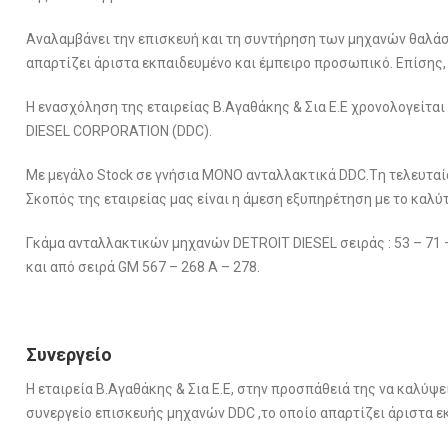
Αναλαμβάνει την επισκευή και τη συντήρηση των μηχανών θαλάσ
απαρτίζει άριστα εκπαιδευμένο και έμπειρο προσωπικό. Επίσης, εί
H ενασχόληση της εταιρείας Β.Αγαθάκης & Σια Ε.Ε χρονολογείτα
DIESEL CORPORATION (DDC).
Με μεγάλο Stock σε γνήσια ΜΟΝΟ ανταλλακτικά DDC.Tη τελευταία
Σκοπός της εταιρείας μας είναι η άμεση εξυπηρέτηση με το καλύ
Γκάμα ανταλλακτικών μηχανών DETROIT DIESEL σειράς : 53 – 71 –
και από σειρά GM 567 – 268 Α – 278.
Συνεργείο
H εταιρεία Β.Αγαθάκης & Σια Ε.Ε, στην προσπάθειά της να καλύψει
συνεργείο επισκευής μηχανών DDC ,το οποίο απαρτίζει άριστα 