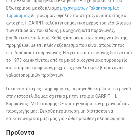
στην Ελλάδα, προμηθεύει Ελληνικές Επιχειρήσεις και του
Εξωτερικού, με εξοπλισμό
μηχανημάτων Γαλακτοκομίας –
Τυροκομίας
& Τροφίμων υψηλής ποιότητας, αξιοπιστίας και
αντοχής. Η CARPIT καλύπτει σημαντικό μέρος του εξοπλισμού
των εταιρειών του είδους, με μηχανήματα παραγωγής,
βοηθητικό εξοπλισμό. Καθώς και μέσω των συνεργατών της,
προμηθεύει με επί πλέον εξοπλισμό που είναι απαραίτητος
στη διαδικασία παραγωγής. Η σχέση εμπιστοσύνης ξεκινά από
το 1973 και εκτίνεται από το μικρό οικογενειακό τυροκομείο
και εταιρεία τροφίμων, μέχρι τις μεγαλύτερες βιομηχανίες
γαλακτοκομικών προϊόντων.
Για περισσότερες πληροφορίες, περιηγηθείτε μέσω του μενού
στην ιστοσελίδα μας σχετικά με την εταιρία CARPIT – Ι.
Καρακάνας- Μ.Πιτσιώρης ΟΕ και την γκάμα των μηχανημάτων
παραγωγής μας. Σε κάθε περίπτωση, μη διστάσετε να
επικοινωνήσετε μαζί μας για κάθε πρόσθετη πληροφόρηση.
Προϊόντα