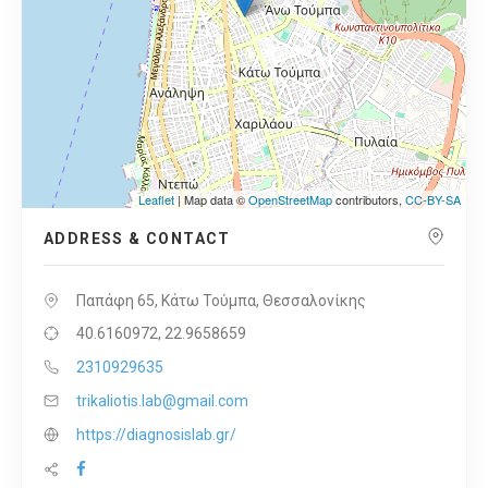
Leaflet
| Map data ©
OpenStreetMap
contributors,
CC-BY-SA
ADDRESS & CONTACT
Παπάφη 65, Κάτω Τούμπα, Θεσσαλονίκης
40.6160972, 22.9658659
2310929635
trikaliotis.lab@gmail.com
https://diagnosislab.gr/