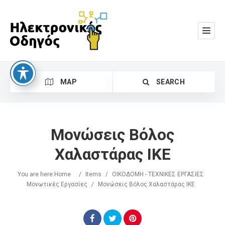
MAP
SEARCH
Μονώσεις Βόλος
Χαλαστάρας ΙΚΕ
You are here:
Home
/
Items
/
ΟΙΚΟΔΟΜΗ - ΤΕΧΝΙΚΕΣ ΕΡΓΑΣΙΕΣ
Search
Μονωτικές Εργασίες
/
Μονώσεις Βόλος Χαλαστάρας ΙΚΕ