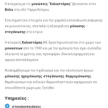
Η εταιρεία με τις
μονώσεις
“
Χαλαστάρας
” βρίσκεται στον
Βόλο
στη οδό Τέρμα Κύπρου.
Ένα σημαντικό στοιχείο για την χαμηλή κατανάλωση ενέργειας
σε μια κατοικίας, αποτελεί η εξασφάλιση
μόνωσης
–
στεγάνωσης
στο κτίριο.
Η εταιρεία
Χαλαστάρας
ΙΚΕ δραστηριοποιείται στο χώρο των
μονώσεων
από το 1990 και με την εμπειρία που έχει συλλέξει
όλα αυτά τα χρόνια, σας προσφέρει ιδανική εφαρμογή και
αψογα αποτελέσματα.
Αναλαμβάνουμε τον σχεδιασμό και την υλοποίηση έργων
μόνωσης
,
ηχομόνωσης
,
στεγάνωσης
,
θερμομόνωσης
,
θεμελιώσεων και ειδικών θερμοπλαστικών εφαρμογών σε
οποιοδήποτε χώρο μας ζητηθεί.
Υπηρεσίες :
στεγανοποιήσεις