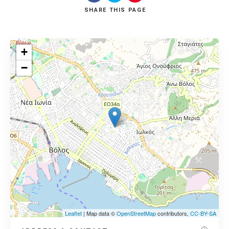
SHARE
THIS PAGE
+
−
Leaflet
| Map data ©
OpenStreetMap
contributors,
CC-BY-SA