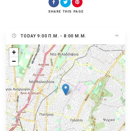
SHARE
THIS PAGE
TODAY
9:00 Π.Μ. - 8:00 Μ.Μ.
+
−