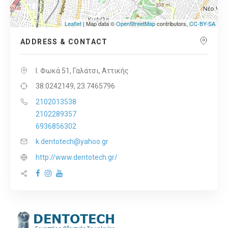
Leaflet
| Map data ©
OpenStreetMap
contributors,
CC-BY-SA
ADDRESS & CONTACT
Ι. Φωκά 51, Γαλάτσι, Αττικής
38.0242149, 23.7465796
2102013538
2102289357
6936856302
k.dentotech@yahoo.gr
http://www.dentotech.gr/