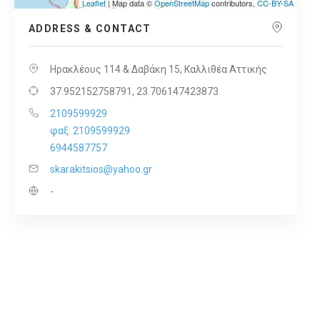
Leaflet
| Map data ©
OpenStreetMap
contributors,
CC-BY-SA
ADDRESS & CONTACT
Ηρακλέους 114 & Δαβάκη 15, Καλλιθέα Αττικής
37.952152758791, 23.706147423873
2109599929
φαξ: 2109599929
6944587757
skarakitsios@yahoo.gr
-