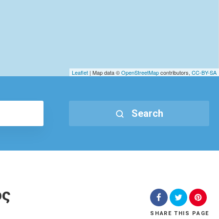
Leaflet
| Map data ©
OpenStreetMap
contributors,
CC-BY-SA
Search
ος
SHARE
THIS PAGE