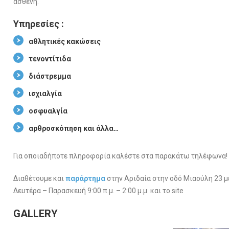
ασθενή.
Υπηρεσίες :
αθλητικές κακώσεις
τενοντίτιδα
διάστρεμμα
ισχιαλγία
οσφυαλγία
αρθροσκόπηση και άλλα…
Για οποιαδήποτε πληροφορία καλέστε στα παρακάτω τηλέφωνα!
Διαθέτουμε και
παράρτημα
στην Αριδαία στην οδό Μιαούλη 23 
Δευτέρα – Παρασκευή 9:00 π.μ. – 2:00 μ.μ. και το site
GALLERY