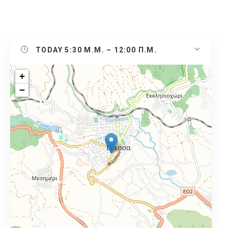
TODAY
5:30 Μ.Μ. – 12:00 Π.Μ.
+
−