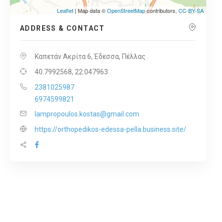
Leaflet
| Map data ©
OpenStreetMap
contributors,
CC-BY-SA
ADDRESS & CONTACT
Καπετάν Ακρίτα 6, Έδεσσα, Πέλλας
40.7992568, 22.047963
2381025987
6974599821
lampropoulos.kostas@gmail.com
https://orthopedikos-edessa-pella.business.site/