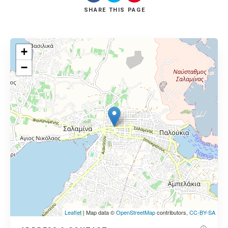
SHARE
THIS PAGE
+
−
Leaflet
| Map data ©
OpenStreetMap
contributors,
CC-BY-SA