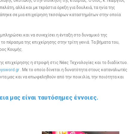
λλαγής σκυτάλης στην διοίκηση της εταιρίας. Ο υιός, κ. Γεώργιος
πελάτη, αλλά και με τεράστια όρεξη για δουλειά, τα ηνία της
τράπηκε σε μια επιχείρηση τεσσάρων καταστημάτων στην οποία
υμπληρώσει και να συνεχίσει η ένταξη στο δυναμικό της
το πέρασμα της επιχείρησης στην τρίτη γενιά. Τα βήματα του,
τρος Κουμής.
ς επιχείρησης η στροφή στις Νέες Τεχνολογίες και το διαδίκτυο.
oysword.gr
. Με το οποίο δίνεται η δυνατότητα στους καταναλωτές
τα μας και να επωφεληθούν από την ποικιλία, την ποιότητα και
νεια μας είναι ταυτόσημες έννοιες.