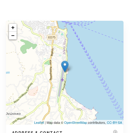
+
−
Leaflet
| Map data ©
OpenStreetMap
contributors,
CC-BY-SA