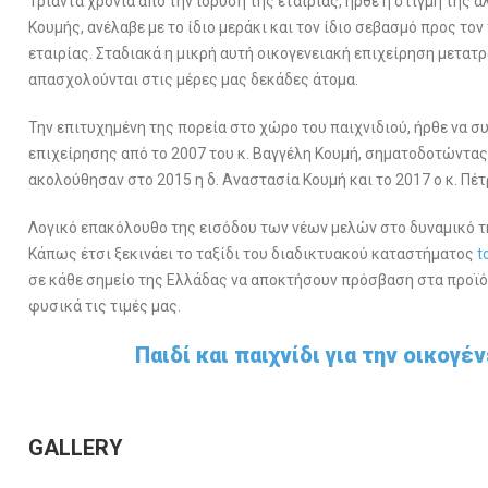
Τριάντα χρόνια από την ίδρυση της εταιρίας, ήρθε η στιγμή της α
Κουμής, ανέλαβε με το ίδιο μεράκι και τον ίδιο σεβασμό προς τον 
εταιρίας. Σταδιακά η μικρή αυτή οικογενειακή επιχείρηση μετα
απασχολούνται στις μέρες μας δεκάδες άτομα.
Την επιτυχημένη της πορεία στο χώρο του παιχνιδιού, ήρθε να σ
επιχείρησης από το 2007 του κ. Βαγγέλη Κουμή, σηματοδοτώντας 
ακολούθησαν στο 2015 η δ. Αναστασία Κουμή και το 2017 ο κ. Πέ
Λογικό επακόλουθο της εισόδου των νέων μελών στο δυναμικό τη
Κάπως έτσι ξεκινάει το ταξίδι του διαδικτυακού καταστήματος
t
σε κάθε σημείο της Ελλάδας να αποκτήσουν πρόσβαση στα προϊόν
φυσικά τις τιμές μας.
Παιδί και παιχνίδι για την οικογέ
GALLERY