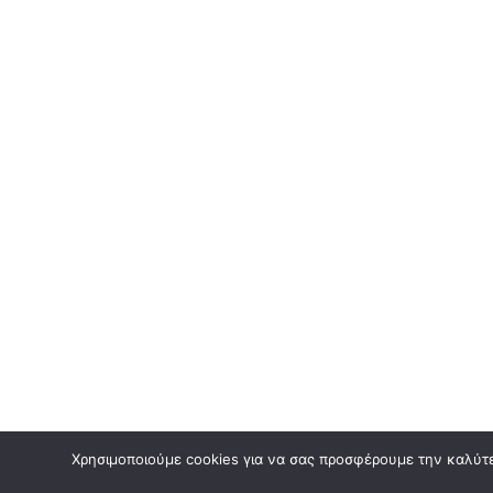
Χρησιμοποιούμε cookies για να σας προσφέρουμε την καλύτερ
© 2021 Copyright ilektronikosodigos.gr.
All rights reserved.