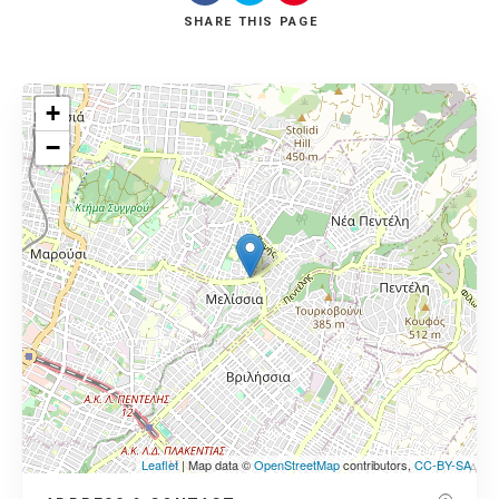
SHARE
THIS PAGE
+
−
Leaflet
| Map data ©
OpenStreetMap
contributors,
CC-BY-SA