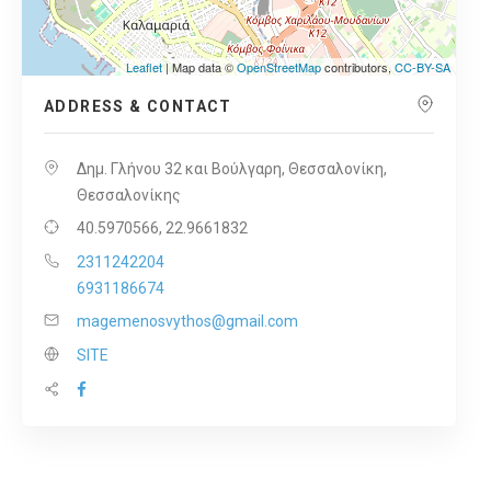
Leaflet
| Map data ©
OpenStreetMap
contributors,
CC-BY-SA
ADDRESS & CONTACT
Δημ. Γλήνου 32 και Βούλγαρη, Θεσσαλονίκη,
Θεσσαλονίκης
40.5970566, 22.9661832
2311242204
6931186674
magemenosvythos@gmail.com
SITE