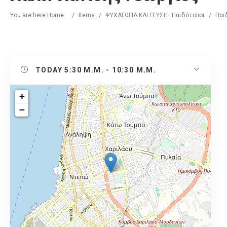
You are here:
Home
/
Items
/
ΨΥΧΑΓΩΓΙΑ ΚΑΙ ΓΕΥΣΗ
Παιδότοποι
/
Παι
TODAY
5:30 Μ.Μ. - 10:30 Μ.Μ.
+
−