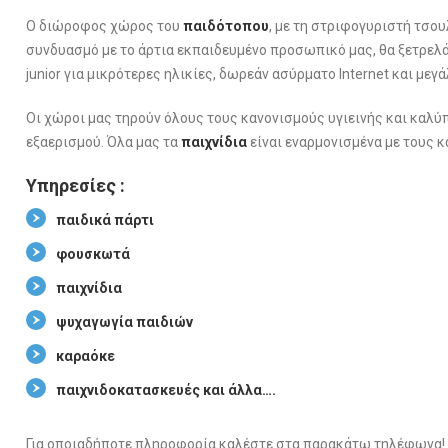
Ο διώροφος χώρος του
παιδότοπου
, με τη στριφογυριστή τσο
συνδυασμό με το άρτια εκπαιδευμένο προσωπικό μας, θα ξετρελ
junior για μικρότερες ηλικίες, δωρεάν ασύρματο Internet και μεγ
Οι χώροι μας τηρούν όλους τους κανονισμούς υγιεινής και καλύ
εξαερισμού. Όλα μας τα
παιχνίδια
είναι εναρμονισμένα με τους 
Υπηρεσίες :
παιδικά πάρτι
φουσκωτά
παιχνίδια
ψυχαγωγία παιδιών
καραόκε
παιχνιδοκατασκευές και άλλα….
Για οποιαδήποτε πληροφορία καλέστε στα παρακάτω τηλέφωνα!