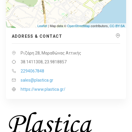
Leaflet
| Map data ©
OpenStreetMap
contributors,
CC-BY-SA
ADDRESS & CONTACT
Ριζάρη 28, Μαραθώνας Αττικής
38.1411308, 23.9818857
2294067848
sales@plastica.gr
https://www.plastica.gr/