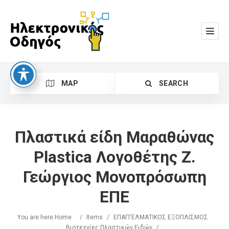
MAP
SEARCH
Πλαστικά είδη Μαραθώνας
Plastica Λογοθέτης Ζ.
Γεώργιος Μονοπρόσωπη
Search
ΕΠΕ
You are here:
Home
/
Items
/
ΕΠΑΓΓΕΛΜΑΤΙΚΟΣ ΕΞΟΠΛΙΣΜΟΣ
Βιοτεχνίες Πλαστικών Ειδών
/