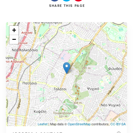
SHARE
THIS PAGE
+
−
Leaflet
| Map data ©
OpenStreetMap
contributors,
CC-BY-SA