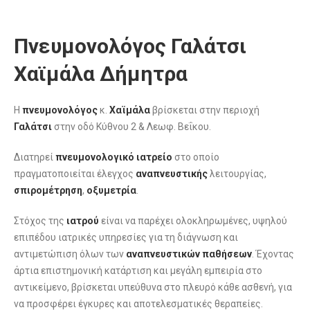
Πνευμονολόγος Γαλάτσι
Χαϊμάλα Δήμητρα
Η
πνευμονολόγος
κ.
Χαϊμάλα
βρίσκεται στην περιοχή
Γαλάτσι
στην οδό Κύθνου 2 & Λεωφ. Βεΐκου.
Διατηρεί
πνευμονολογικό ιατρείο
στο οποίο
πραγματοποιείται έλεγχος
αναπνευστικής
λειτουργίας,
σπιρομέτρηση
,
οξυμετρία
.
Στόχος της
ιατρού
είναι να παρέχει ολοκληρωμένες, υψηλού
επιπέδου ιατρικές υπηρεσίες για τη διάγνωση και
αντιμετώπιση όλων των
αναπνευστικών
παθήσεων
. Έχοντας
άρτια επιστημονική κατάρτιση και μεγάλη εμπειρία στο
αντικείμενο, βρίσκεται υπεύθυνα στο πλευρό κάθε ασθενή, για
να προσφέρει έγκυρες και αποτελεσματικές θεραπείες.