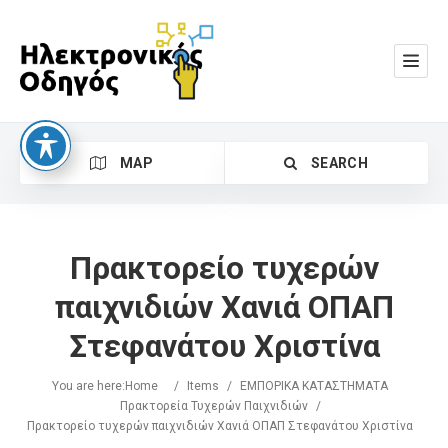
MAP
SEARCH
Πρακτορείο τυχερών
παιχνιδιών Χανιά ΟΠΑΠ
Στεφανάτου Χριστίνα
Search
You are here:
Home
/
Items
/
ΕΜΠΟΡΙΚΑ ΚΑΤΑΣΤΗΜΑΤΑ
Πρακτορεία Τυχερών Παιχνιδιών
/
Πρακτορείο τυχερών παιχνιδιών Χανιά ΟΠΑΠ Στεφανάτου Χριστίνα