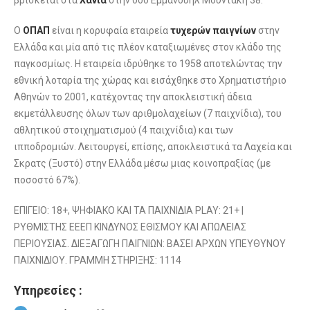
βρίσκεται στα
Χανιά
στην οδό Εμμανουήλ Μουντάκη 38.
Ο
ΟΠΑΠ
είναι η κορυφαία εταιρεία
τυχερών παιγνίων
στην
Ελλάδα και μία από τις πλέον καταξιωμένες στον κλάδο της
παγκοσμίως. Η εταιρεία ιδρύθηκε το 1958 αποτελώντας την
εθνική λοταρία της χώρας και εισάχθηκε στο Χρηματιστήριο
Αθηνών το 2001, κατέχοντας την αποκλειστική άδεια
εκμετάλλευσης όλων των αριθμολαχείων (7 παιχνίδια), του
αθλητικού στοιχηματισμού (4 παιχνίδια) και των
ιπποδρομιών. Λειτουργεί, επίσης, αποκλειστικά τα Λαχεία και
Σκρατς (Ξυστό) στην Ελλάδα μέσω μιας κοινοπραξίας (με
ποσοστό 67%).
ΕΠΙΓΕΙΟ: 18+, ΨΗΦΙΑΚΟ ΚΑΙ ΤΑ ΠΑΙΧΝΙΔΙΑ PLAY: 21+ |
ΡΥΘΜΙΣΤΗΣ ΕΕΕΠ ΚΙΝΔΥΝΟΣ ΕΘΙΣΜΟΥ ΚΑΙ ΑΠΩΛΕΙΑΣ
ΠΕΡΙΟΥΣΙΑΣ. ΔΙΕΞΑΓΩΓΗ ΠΑΙΓΝΙΩΝ: ΒΑΣΕΙ ΑΡΧΩΝ ΥΠΕΥΘΥΝΟΥ
ΠΑΙΧΝΙΔΙΟΥ. ΓΡΑΜΜΗ ΣΤΗΡΙΞΗΣ: 1114
Υπηρεσίες :