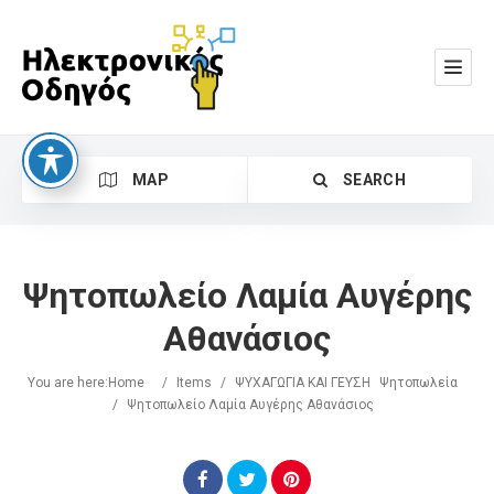
MAP
SEARCH
Ψητοπωλείο Λαμία Αυγέρης
Αθανάσιος
You are here:
Home
/
Items
/
ΨΥΧΑΓΩΓΙΑ ΚΑΙ ΓΕΥΣΗ
Ψητοπωλεία
Search
/
Ψητοπωλείο Λαμία Αυγέρης Αθανάσιος