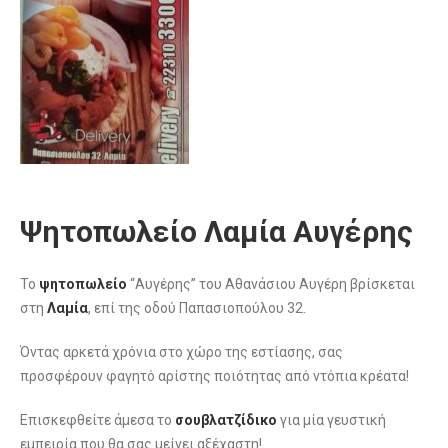
Ψητοπωλείο Λαμία Αυγέρης
Το
ψητοπωλείο
“Αυγέρης” του Αθανάσιου Αυγέρη βρίσκεται
στη
Λαμία
, επί της οδού Παπασιοπούλου 32.
Όντας αρκετά χρόνια στο χώρο της εστίασης, σας
προσφέρουν φαγητό αρίστης ποιότητας από ντόπια κρέατα!
Επισκεφθείτε άμεσα το
σουβλατζίδικο
για μία γευστική
εμπειρία που θα σας μείνει αξέχαστη!