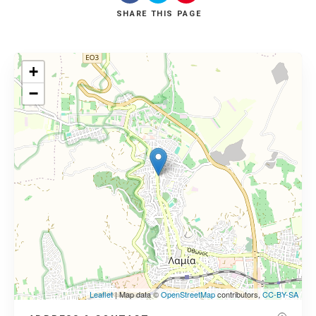
SHARE
THIS PAGE
+
−
Leaflet
| Map data ©
OpenStreetMap
contributors,
CC-BY-SA