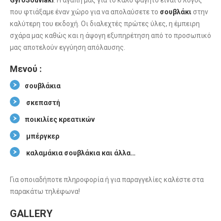
GyroSouvlaki
. Η αγάπη μας για το καλό φαγητό είναι ο λόγος
που φτιάξαμε έναν χώρο για να απολαύσετε το
σουβλάκι
στην
καλύτερη του εκδοχή. Οι διαλεχτές πρώτες ύλες, η έμπειρη
σχάρα μας καθώς και η άψογη εξυπηρέτηση από το προσωπικό
μας αποτελούν εγγύηση απόλαυσης.
Μενού :
σουβλάκια
σκεπαστή
ποικιλίες κρεατικών
μπέργκερ
καλαμάκια σουβλάκια και άλλα…
Για οποιαδήποτε πληροφορία ή για παραγγελίες καλέστε στα
παρακάτω τηλέφωνα!
GALLERY