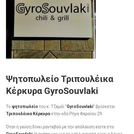
Ψητοπωλείο Τριπουλέικα
Κέρκυρα GyroSouvlaki
Το
ψητοπωλείο
του κ. Τζεμάϊ “
GyroSouvlaki
” βρίσκεται
Τριπουλέικα Κέρκυρα
στην οδό Ρήγα Φεραίου 29.
Όταν η γεύση δίνει ραντεβού με την απόλαυση είστε στο