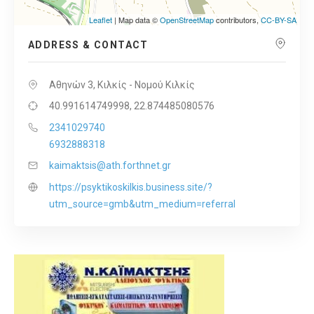
Leaflet
| Map data ©
OpenStreetMap
contributors,
CC-BY-SA
ADDRESS & CONTACT
Αθηνών 3, Κιλκίς - Νομού Κιλκίς
40.991614749998, 22.874485080576
2341029740
6932888318
kaimaktsis@ath.forthnet.gr
https://psyktikoskilkis.business.site/?
utm_source=gmb&utm_medium=referral