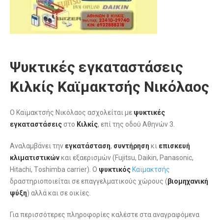
Ψυκτικές εγκαταστάσεις
Κιλκίς Καϊμακτσής Νικόλαος
Ο Καϊμακτσής Νικόλαος ασχολείται με
ψυκτικές
εγκαταστάσεις
στο
Κιλκίς
, επί της οδού Αθηνών 3.
Αναλαμβάνει την
εγκατάσταση
,
συντήρηση
κι
επισκευή
κλιματιστικών
και εξαερισμών (Fujitsu, Daikin, Panasonic,
Hitachi, Τoshimba carrier). Ο
ψυκτικός
Καϊμακτσής
δραστηριοποιείται σε επαγγελματικούς χώρους (
βιομηχανική
ψύξη
) αλλά και σε οικίες.
Για περισσότερες πληροφορίες καλέστε στα αναγραφόμενα