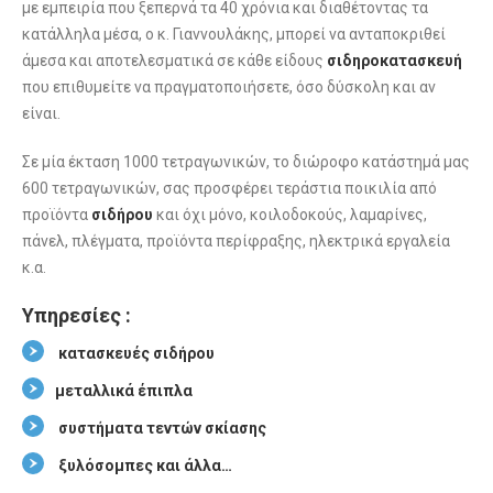
με εμπειρία που ξεπερνά τα 40 χρόνια και διαθέτοντας τα
κατάλληλα μέσα, ο κ. Γιαννουλάκης, μπορεί να ανταποκριθεί
άμεσα και αποτελεσματικά σε κάθε είδους
σιδηροκατασκευή
που επιθυμείτε να πραγματοποιήσετε, όσο δύσκολη και αν
είναι.
Σε μία έκταση 1000 τετραγωνικών, το διώροφο κατάστημά μας
600 τετραγωνικών, σας προσφέρει τεράστια ποικιλία από
προϊόντα
σιδήρου
και όχι μόνο, κοιλοδοκούς, λαμαρίνες,
πάνελ, πλέγματα, προϊόντα περίφραξης, ηλεκτρικά εργαλεία
κ.α.
Υπηρεσίες :
κατασκευές σιδήρου
μεταλλικά έπιπλα
συστήματα τεντών σκίασης
ξυλόσομπες και άλλα…