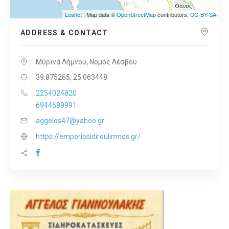
Leaflet
| Map data ©
OpenStreetMap
contributors,
CC-BY-SA
ADDRESS & CONTACT
Μύρινα Λήμνου, Νομός Λέσβου
39.875265, 25.063448
2254024820
6944689991
aggelos47@yahoo.gr
https://emporiosidiroulimnos.gr/