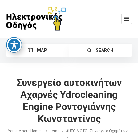
MAP
SEARCH
Συνεργείο αυτοκινήτων
Αχαρνές Ydrocleaning
Engine Ροντογιάννης
Search
Κωνσταντίνος
You are here:
Home
/
Items
/
AUTO-MOTO
Συνεργεία Οχημάτων
/