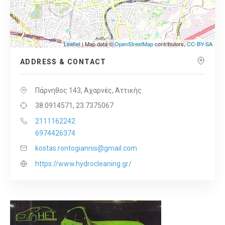
Leaflet
| Map data ©
OpenStreetMap
contributors,
CC-BY-SA
ADDRESS & CONTACT
Πάρνηθος 143, Αχαρνές, Αττικής
38.0914571, 23.7375067
2111162242
6974426374
kostas.rontogiannis@gmail.com
https://www.hydrocleaning.gr/