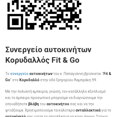
Συνεργείο αυτοκινήτων
Κορυδαλλός Fit & Go
Το
συνεργείο
αυτοκινήτων
του κ. Παπαγιάννη βρίσκεται “
Fit &
Go
” στο
Κορυδαλλό
στην οδό Γρηγορίου Λαμπράκη 99.
Με την πολυετή εμπειρία, γνώση, τον κατάλληλο εξοπλισμό
και το έμπειρο προσωπικό μπορούμε να διαγνώσουμε την
οποιαδήποτε
βλάβη
του
αυτοκινήτου
σας και να την
φτιάξουμε. Χρησιμοποιούμε τα καλύτερα
ανταλλακτικά
για το
αυτοκίνητό
σας ώστε το αποτέλεσμα να είναι άψογο. Στόχος