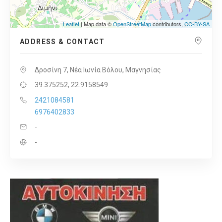
Leaflet
| Map data ©
OpenStreetMap
contributors,
CC-BY-SA
ADDRESS & CONTACT
Δροσίνη 7, Νέα Ιωνία Βόλου, Μαγνησίας
39.375252, 22.9158549
2421084581
6976402833
-
-