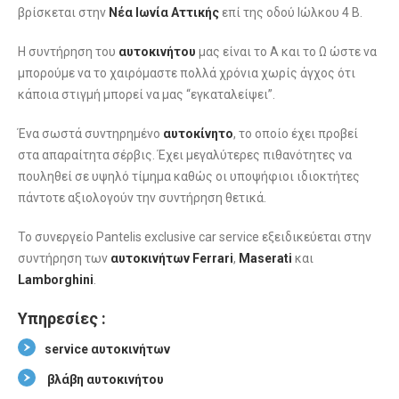
βρίσκεται στην
Νέα Ιωνία Αττικής
επί της οδού Ιώλκου 4 Β.
Η συντήρηση του
αυτοκινήτου
μας είναι το Α και το Ω ώστε να
μπορούμε να το χαιρόμαστε πολλά χρόνια χωρίς άγχος ότι
κάποια στιγμή μπορεί να μας “εγκαταλείψει”.
Ένα σωστά συντηρημένο
αυτοκίνητο
, το οποίο έχει προβεί
στα απαραίτητα σέρβις. Έχει μεγαλύτερες πιθανότητες να
πουληθεί σε υψηλό τίμημα καθώς οι υποψήφιοι ιδιοκτήτες
πάντοτε αξιολογούν την συντήρηση θετικά.
Το συνεργείο Pantelis exclusive car service εξειδικεύεται στην
συντήρηση των
αυτοκινήτων
Ferrari
,
Maserati
και
Lamborghini
.
Υπηρεσίες :
service αυτοκινήτων
βλάβη αυτοκινήτου