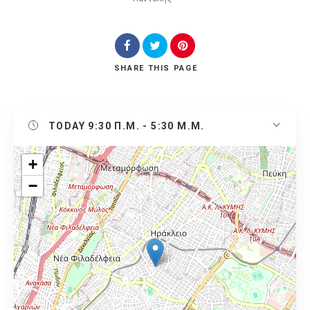
SHARE
THIS PAGE
TODAY
9:30 Π.Μ. - 5:30 Μ.Μ.
+
−