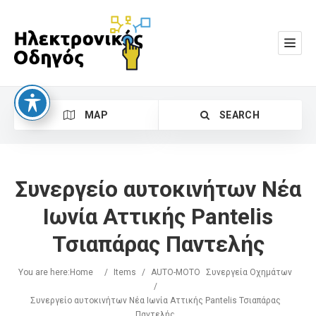
MAP
SEARCH
Συνεργείο αυτοκινήτων Νέα
Ιωνία Αττικής Pantelis
Τσιαπάρας Παντελής
Search
You are here:
Home
/
Items
/
AUTO-MOTO
Συνεργεία Οχημάτων
/
Συνεργείο αυτοκινήτων Νέα Ιωνία Αττικής Pantelis Τσιαπάρας
Παντελής