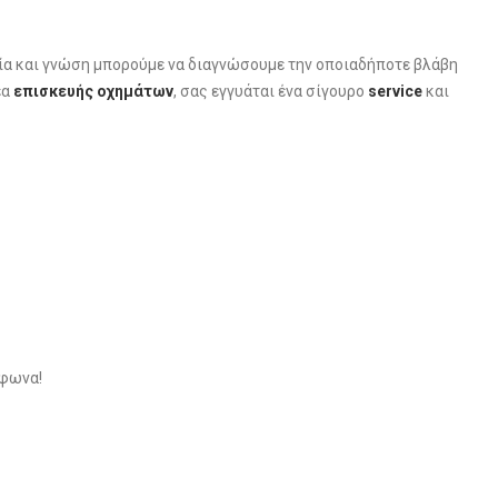
ρία και γνώση μπορούμε να διαγνώσουμε την οποιαδήποτε βλάβη
έα
επισκευής οχημάτων
, σας εγγυάται ένα σίγουρο
service
και
έφωνα!