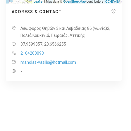
Leaflet
| Map data ©
OpenStreetMap
contributors,
CC-BY-SA
ADDRESS & CONTACT
Λεωφόρος Θηβών 3 και Λεβαδειάς 86 (γωνία)2,
Παλιά Κοκκινιά, Πειραιάς, Αττικής
37.9599357, 23.6566255
2104200093
manolas-vasilis@hotmail.com
-