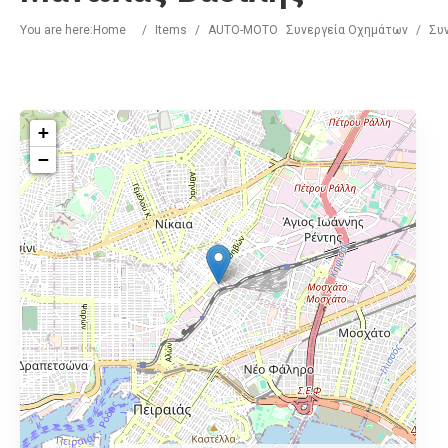
You are here:
Home
/
Items
/
AUTO-MOTO
Συνεργεία Οχημάτων
/
Συ
+
−