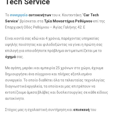
Tech Service
Το
συνεργείο
αυτοκινήτων
του κ. Κουτεντάκη “
Car Tech
Service
” βρίσκεται στα
Τρία Μοναστήρια Ρεθύμνου
επί της
Επαρχιακή Οδός Ρεθύμνου – Αγίας Γαλήνης 42. Ε
Είναι κοντά σας εδώ και 4 χρόνια, παρέχοντας υπηρεσίες
υψηλής ποιότητας και φιλοδοξώντας να γίνει η πρώτη σας
επιλογή για οποιοδήποτε πρόβλημα αντιμετωπίζεται με το
όχημά
σας.
Με αγάπη, μεράκι και εμπειρία 25 χρόνων στο χώρο, έχουμε
δημιουργήσει ένα σύγχρονο και πλήρες εξοπλισμένο
συνεργείο. Το οποίο διαθέτει όλα τα τελευταίας τεχνολογίας
διαγνωστικά εργαλεία, τα οποία και μας επιτρέπουν να
εντοπίζουμε άμεσα βλάβες και δυσλειτουργίες σε κάθε είδους
αυτοκίνητο.
Στόχος μας η σχολαστική συντήρηση και
επισκευή
του