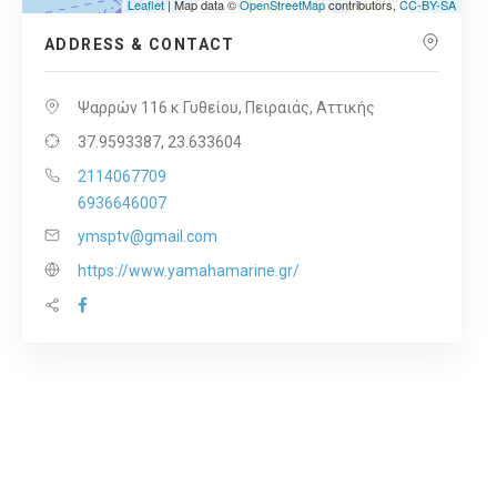
Leaflet
| Map data ©
OpenStreetMap
contributors,
CC-BY-SA
ADDRESS & CONTACT
Ψαρρών 116 κ Γυθείου, Πειραιάς, Αττικής
37.9593387, 23.633604
2114067709
6936646007
ymsptv@gmail.com
https://www.yamahamarine.gr/