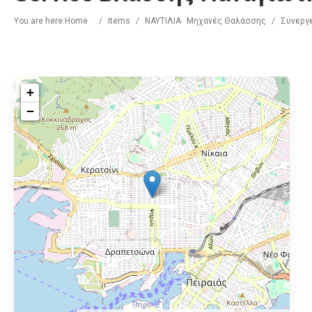
You are here:
Home
/
Items
/
ΝΑΥΤΙΛΙΑ
Μηχανές Θαλάσσης
/
Συνεργε
+
−