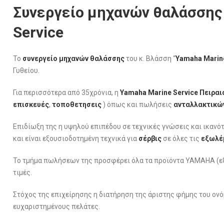
Συνεργείο μηχανών θαλάσσης
Service
Το
συνεργείο μηχανών θαλάσσης
του κ. Βλάσση “
Yamaha Marine
Γυθείου.
Για περισσότερα από 35χρόνια, η
Yamaha Marine Service Πειραι
επισκευές
,
τοποθετησεις
) όπως και πωλήσεις
ανταλλακτικώ
Επιδίωξη της η υψηλού επιπέδου σε τεχνικές γνώσεις και ικανότ
και είναι εξουσιοδοτημένη τεχνικά για
σέρβις
σε όλες τις
εξωλέ
Το τμήμα πωλήσεων της προσφέρει όλα τα προϊόντα ΥΑΜΑΗΑ (εξωλ
τιμές.
Στόχος της επιχείρησης η διατήρηση της άριστης φήμης του ονό
ευχαριστημένους πελάτες.