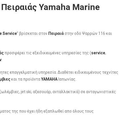
 Πειραιάς Yamaha Marine
 Service
” βρίσκεται στον
Πειραιά
στην οδό Ψαρρών 116 και
άς
προσφέρει τις εξειδικευμένες υπηρεσίες της (
service
,
ν
.
ητες επαγγελματική υπηρεσία. Διαθέτει ειδικευμένους τεχνίτες
μβιες
και τα προϊόντα
ΥΑΜΑΗΑ
Ιαπωνίας.
έμβιες, jet ski, αξεσουάρ, ανταλλακτικά) σε ανταγωνιστικές
ματος της που έχει ήδη εξαπλωθεί απο όλους τους