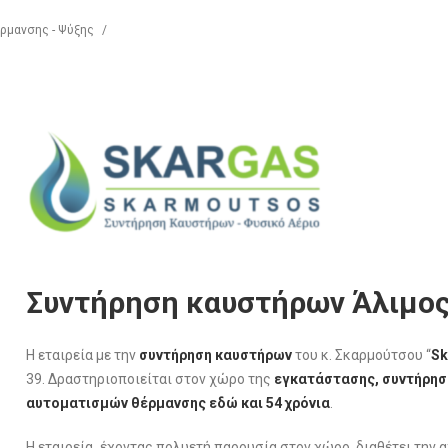
ρμανσης - Ψύξης
/
Συντήρηση καυστήρων Άλιμος
Η εταιρεία με την
συντήρηση καυστήρων
του κ. Σκαρμούτσου “
Sk
39. Δραστηριοποιείται στον χώρο της
εγκατάστασης, συντήρηση
αυτοματισμών θέρμανσης εδώ και 54 χρόνια
.
Η εταιρεία
,
έχοντας πολυετή παρουσία στον χώρο, διαθέτει την 