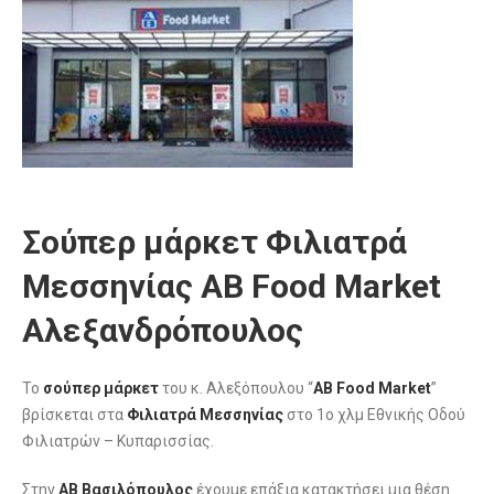
Σούπερ μάρκετ Φιλιατρά
Μεσσηνίας ΑΒ Food Market
Αλεξανδρόπουλος
Το
σούπερ μάρκετ
του κ. Αλεξόπουλου “
ΑΒ Food Market
”
βρίσκεται στα
Φιλιατρά Μεσσηνίας
στο 1ο χλμ Εθνικής Οδού
Φιλιατρών – Κυπαρισσίας.
Στην
ΑΒ Βασιλόπουλος
έχουμε επάξια κατακτήσει μια θέση