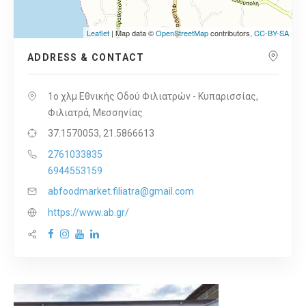
Leaflet
| Map data ©
OpenStreetMap
contributors,
CC-BY-SA
ADDRESS & CONTACT
1ο χλμ Εθνικής Οδού Φιλιατρών - Κυπαρισσίας,
Φιλιατρά, Μεσσηνίας
37.1570053, 21.5866613
2761033835
6944553159
abfoodmarket.filiatra@gmail.com
https://www.ab.gr/