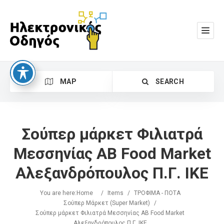
MAP
SEARCH
Σούπερ μάρκετ Φιλιατρά
Μεσσηνίας ΑΒ Food Market
Αλεξανδρόπουλος Π.Γ. ΙΚΕ
Search
You are here:
Home
/
Items
/
ΤΡΟΦΙΜΑ - ΠΟΤΑ
Σούπερ Μάρκετ (Super Market)
/
Σούπερ μάρκετ Φιλιατρά Μεσσηνίας ΑΒ Food Market
Αλεξανδρόπουλος Π.Γ. ΙΚΕ