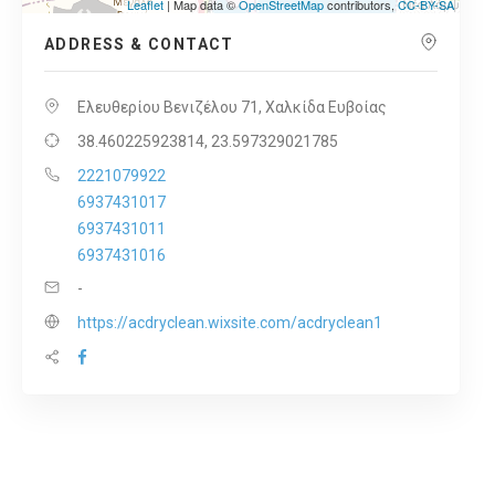
Leaflet
| Map data ©
OpenStreetMap
contributors,
CC-BY-SA
ADDRESS & CONTACT
Ελευθερίου Βενιζέλου 71, Χαλκίδα Ευβοίας
38.460225923814, 23.597329021785
2221079922
6937431017
6937431011
6937431016
-
https://acdryclean.wixsite.com/acdryclean1