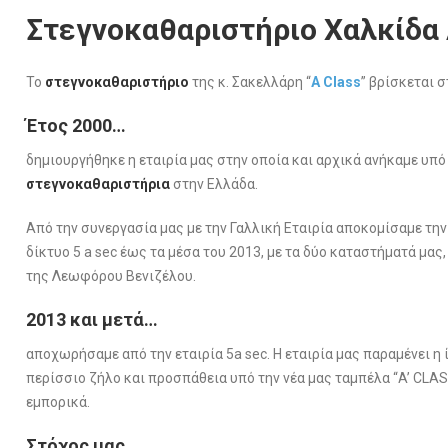
Στεγνοκαθαριστήριο Χαλκίδα 
Το
στεγνοκαθαριστήριο
της κ. Σακελλάρη “
A Class
” βρίσκεται 
Έτος 2000…
δημιουργήθηκε η εταιρία μας στην οποία και αρχικά ανήκαμε υπό
στεγνοκαθαριστήρια
στην Ελλάδα.
Από την συνεργασία μας με την Γαλλική Εταιρία αποκομίσαμε τη
δίκτυο 5 a sec έως τα μέσα του 2013, με τα δύο καταστήματά μας
της Λεωφόρου Βενιζέλου.
2013 και μετά…
αποχωρήσαμε από την εταιρία 5a sec. Η εταιρία μας παραμένει η 
περίσσιο ζήλο και προσπάθεια υπό την νέα μας ταμπέλα “A’ CLA
εμπορικά.
Στόχος μας