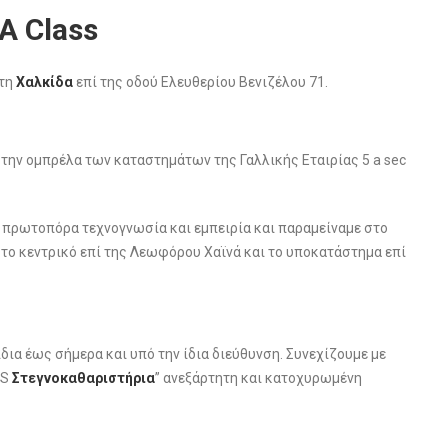
A Class
στη
Χαλκίδα
επί της οδού Ελευθερίου Βενιζέλου 71.
 την ομπρέλα των καταστημάτων της Γαλλικής Εταιρίας 5 a sec
ν πρωτοπόρα τεχνογνωσία και εμπειρία και παραμείναμε στο
, το κεντρικό επί της Λεωφόρου Χαϊνά και το υποκατάστημα επί
ίδια έως σήμερα και υπό την ίδια διεύθυνση. Συνεχίζουμε με
SS
Στεγνοκαθαριστήρια
” ανεξάρτητη και κατοχυρωμένη