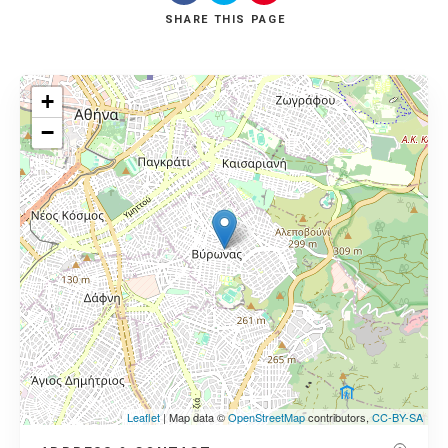
SHARE
THIS PAGE
+
−
Leaflet
| Map data ©
OpenStreetMap
contributors,
CC-BY-SA