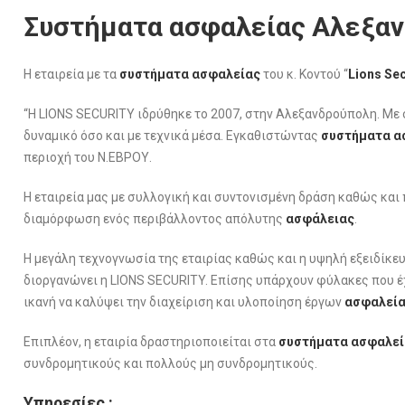
Συστήματα ασφαλείας Αλεξανδ
Η εταιρεία με τα
συστήματα ασφαλείας
του κ. Κοντού “
Lions Sec
“Η LIONS SECURITY ιδρύθηκε το 2007, στην Αλεξανδρούπολη. Μ
δυναμικό όσο και με τεχνικά μέσα. Εγκαθιστώντας
συστήματα α
περιοχή του Ν.ΕΒΡΟΥ.
Η εταιρεία μας με συλλογική και συντονισμένη δράση καθώς και
διαμόρφωση ενός περιβάλλοντος απόλυτης
ασφάλειας
.
Η μεγάλη τεχνογνωσία της εταιρίας καθώς και η υψηλή εξειδίκευ
διοργανώνει η LIONS SECURITY. Επίσης υπάρχουν φύλακες που έ
ικανή να καλύψει την διαχείριση και υλοποίηση έργων
ασφαλεί
Επιπλέον, η εταιρία δραστηριοποιείται στα
συστήματα
ασφαλεί
συνδρομητικούς και πολλούς μη συνδρομητικούς.
Υπηρεσίες :