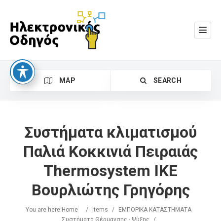
MAP
SEARCH
Συστήματα κλιματισμού
Παλιά Κοκκινιά Πειραιάς
Thermosystem ΙΚΕ
Search
Βουρλιώτης Γρηγόρης
You are here:
Home
/
Items
/
ΕΜΠΟΡΙΚΑ ΚΑΤΑΣΤΗΜΑΤΑ
Συστήματα Θέρμανσης - Ψύξης
/