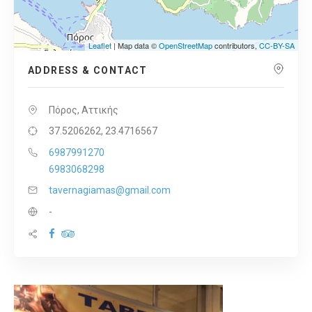
Leaflet
| Map data ©
OpenStreetMap
contributors,
CC-BY-SA
ADDRESS & CONTACT
Πόρος, Αττικής
37.5206262, 23.4716567
6987991270
6983068298
tavernagiamas@gmail.com
-