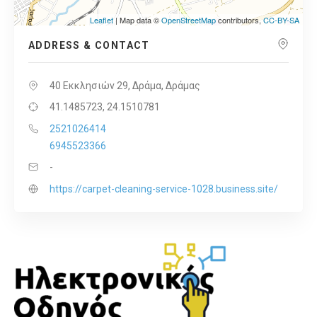
Leaflet
| Map data ©
OpenStreetMap
contributors,
CC-BY-SA
ADDRESS & CONTACT
40 Εκκλησιών 29, Δράμα, Δράμας
41.1485723, 24.1510781
2521026414
6945523366
-
https://carpet-cleaning-service-1028.business.site/