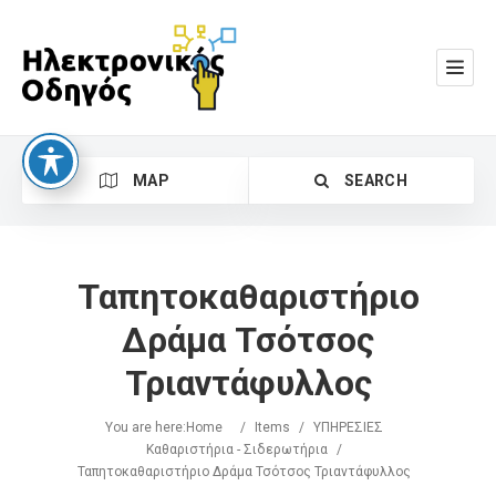
MAP
SEARCH
Ταπητοκαθαριστήριο
Δράμα Τσότσος
Τριαντάφυλλος
Search
You are here:
Home
/
Items
/
ΥΠΗΡΕΣΙΕΣ
Καθαριστήρια - Σιδερωτήρια
/
Ταπητοκαθαριστήριο Δράμα Τσότσος Τριαντάφυλλος