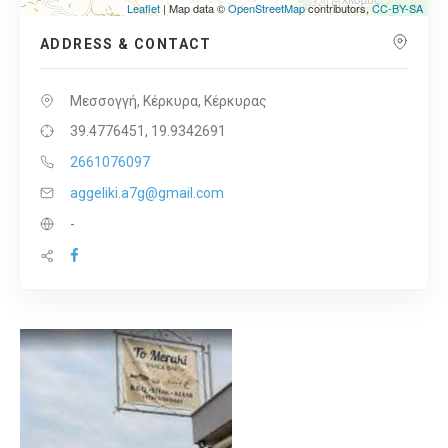
Leaflet
| Map data ©
OpenStreetMap
contributors,
CC-BY-SA
ADDRESS & CONTACT
Μεσσογγή, Κέρκυρα, Κέρκυρας
39.4776451, 19.9342691
2661076097
aggeliki.a7g@gmail.com
-