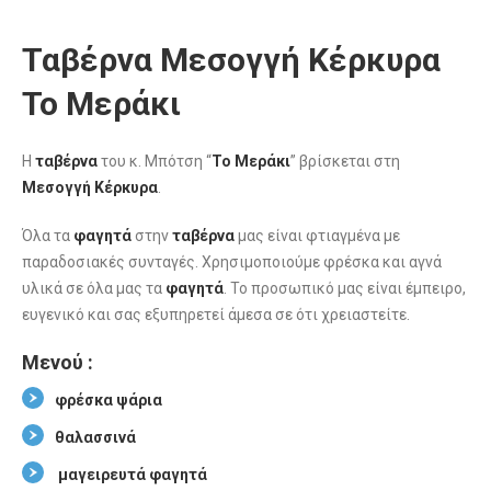
Ταβέρνα Μεσογγή Κέρκυρα
Το Μεράκι
Η
ταβέρνα
του κ. Μπότση “
Το Μεράκι
” βρίσκεται στη
Μεσογγή Κέρκυρα
.
Όλα τα
φαγητά
στην
ταβέρνα
μας είναι φτιαγμένα με
παραδοσιακές συνταγές. Χρησιμοποιούμε φρέσκα και αγνά
υλικά σε όλα μας τα
φαγητά
. Το προσωπικό μας είναι έμπειρο,
ευγενικό και σας εξυπηρετεί άμεσα σε ότι χρειαστείτε.
Μενού :
φρέσκα ψάρια
θαλασσινά
μαγειρευτά φαγητά