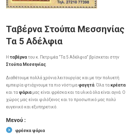
Ταβέρνα Στούπα Μεσσηνίας
Τα 5 Αδέλφια
Η
ταβέρνα
του κ. Πετριμέα “Τα 5 Αδέλφια” βρίσκεται στην
Στούπα Μεσσηνίας
.
Διαθέτουμε πολλά χρόνια λειτουργίας και με την πολυετή
εμπειρία φτιάχνουμε τα πιο νόστιμα
φαγητά
. Όλα τα
κρέατα
και τα
ψάρια
μας είναι φρέσκα και τα υλικά όλα είναι αγνά. Ο
χώρος μας είναι φιλόξενος και το προσωπικό μας πολύ
ευγενικό και εξυπηρετικό.
Μενού :
φρέσκα ψάρια