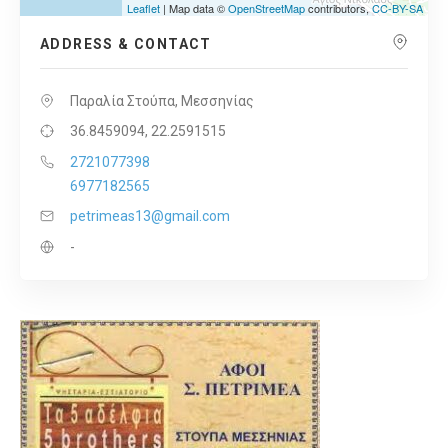
Leaflet
| Map data ©
OpenStreetMap
contributors,
CC-BY-SA
ADDRESS & CONTACT
Παραλία Στούπα, Μεσσηνίας
36.8459094, 22.2591515
2721077398
6977182565
petrimeas13@gmail.com
-