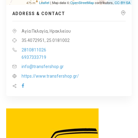
Leaflet
| Map data ©
OpenStreetMap
contributors,
CC-BY-SA
ADDRESS & CONTACT
Αγία Πελαγία, Ηρακλείου
35.4072951, 25.0181002
2810811026
6937333719
info@transfershop.gr
https://www.transfershop.gr/