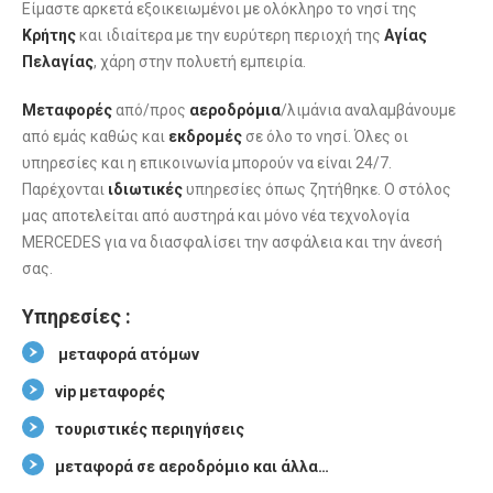
Είμαστε αρκετά εξοικειωμένοι με ολόκληρο το νησί της
Κρήτης
και ιδιαίτερα με την ευρύτερη περιοχή της
Αγίας
Πελαγίας
, χάρη στην πολυετή εμπειρία.
Μεταφορές
από/προς
αεροδρόμια
/λιμάνια αναλαμβάνουμε
από εμάς καθώς και
εκδρομές
σε όλο το νησί. Όλες οι
υπηρεσίες και η επικοινωνία μπορούν να είναι 24/7.
Παρέχονται
ιδιωτικές
υπηρεσίες όπως ζητήθηκε. Ο στόλος
μας αποτελείται από αυστηρά και μόνο νέα τεχνολογία
MERCEDES για να διασφαλίσει την ασφάλεια και την άνεσή
σας.
Υπηρεσίες :
μεταφορά ατόμων
vip μεταφορές
τουριστικές περιηγήσεις
μεταφορά σε αεροδρόμιο και άλλα…