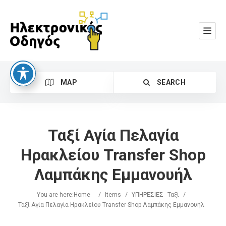
MAP
SEARCH
Ταξί Αγία Πελαγία
Ηρακλείου Transfer Shop
Λαμπάκης Εμμανουήλ
Search
You are here:
Home
/
Items
/
ΥΠΗΡΕΣΙΕΣ
Ταξί
/
Ταξί Αγία Πελαγία Ηρακλείου Transfer Shop Λαμπάκης Εμμανουήλ