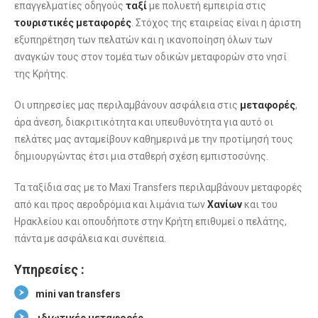
επαγγελματίες οδηγούς
ταξί
με πολυετή εμπειρία στις
τουριστικές μεταφορές
. Στόχος της εταιρείας είναι η άριστη
εξυπηρέτηση των πελατών και η ικανοποίηση όλων των
αναγκών τους στον τομέα των οδικών μεταφορών στο νησί
της Κρήτης.
Οι υπηρεσίες μας περιλαμβάνουν ασφάλεια στις
μεταφορές
,
άρα άνεση, διακριτικότητα και υπευθυνότητα για αυτό οι
πελάτες μας ανταμείβουν καθημερινά με την προτίμησή τους
δημιουργώντας έτσι μια σταθερή σχέση εμπιστοσύνης.
Τα ταξίδια σας με το Maxi Transfers περιλαμβάνουν μεταφορές
από και προς αεροδρόμια και λιμάνια των
Χανίων
και του
Ηρακλείου και οπουδήποτε στην Κρήτη επιθυμεί ο πελάτης,
πάντα με ασφάλεια και συνέπεια.
Υπηρεσίες :
mini van transfers