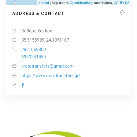
Leaflet
| Map data ©
OpenStreetMap
contributors,
CC-BY-SA
ADDRESS & CONTACT
Πυθάρι, Χανίων
35.5155989, 24.1076107
2821069800
6980341850
cretatransfers@gmail.com
https://www.maxitransfers.gr/