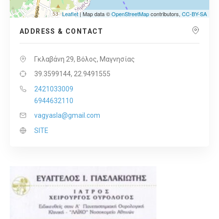
Leaflet
| Map data ©
OpenStreetMap
contributors,
CC-BY-SA
ADDRESS & CONTACT
Γκλαβάνη 29, Βόλος, Μαγνησίας
39.3599144, 22.9491555
2421033009
6944632110
vagyasla@gmail.com
SITE