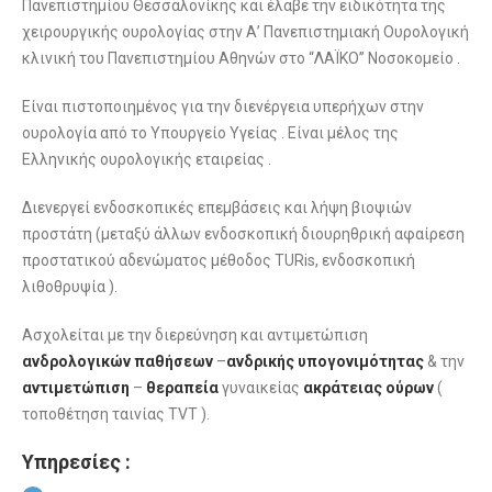
Πανεπιστημίου Θεσσαλονίκης και έλαβε την ειδικότητα της
χειρουργικής ουρολογίας στην Α’ Πανεπιστημιακή Ουρολογική
κλινική του Πανεπιστημίου Αθηνών στο “ΛΑΪΚΟ” Νοσοκομείο .
Είναι πιστοποιημένος για την διενέργεια υπερήχων στην
ουρολογία από το Υπουργείο Υγείας . Είναι μέλος της
Ελληνικής ουρολογικής εταιρείας .
Διενεργεί ενδοσκοπικές επεμβάσεις και λήψη βιοψιών
προστάτη (μεταξύ άλλων ενδοσκοπική διουρηθρική αφαίρεση
προστατικού αδενώματος μέθοδος TURis, ενδοσκοπική
λιθοθρυψία ).
Ασχολείται με την διερεύνηση και αντιμετώπιση
ανδρολογικών
παθήσεων
–
ανδρικής
υπογονιμότητας
& την
αντιμετώπιση
–
θεραπεία
γυναικείας
ακράτειας
ούρων
(
τοποθέτηση ταινίας TVT ).
Υπηρεσίες :