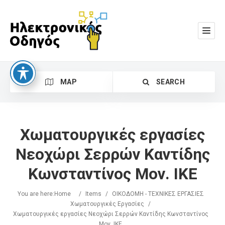
MAP
SEARCH
Χωματουργικές εργασίες
Νεοχώρι Σερρών Καντίδης
Κωνσταντίνος Μον. ΙΚΕ
Search
You are here:
Home
/
Items
/
ΟΙΚΟΔΟΜΗ - ΤΕΧΝΙΚΕΣ ΕΡΓΑΣΙΕΣ
Χωματουργικές Εργασίες
/
Χωματουργικές εργασίες Νεοχώρι Σερρών Καντίδης Κωνσταντίνος
Μον. ΙΚΕ