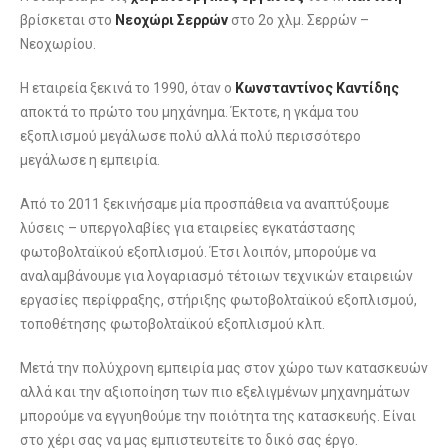
βρίσκεται στο
Νεοχώρι Σερρών
στο 2ο χλμ. Σερρών –
Νεοχωρίου.
Η εταιρεία ξεκινά το 1990, όταν ο
Κωνσταντίνος Καντίδης
αποκτά το πρώτο του μηχάνημα. Έκτοτε, η γκάμα του
εξοπλισμού μεγάλωσε πολύ αλλά πολύ περισσότερο
μεγάλωσε η εμπειρία.
Από το 2011 ξεκινήσαμε μία προσπάθεια να αναπτύξουμε
λύσεις – υπεργολαβίες για εταιρείες εγκατάστασης
φωτοβολταϊκού εξοπλισμού. Έτσι λοιπόν, μπορούμε να
αναλαμβάνουμε για λογαριασμό τέτοιων τεχνικών εταιρειών
εργασίες περίφραξης, στήριξης φωτοβολταϊκού εξοπλισμού,
τοποθέτησης φωτοβολταϊκού εξοπλισμού κλπ.
Μετά την πολύχρονη εμπειρία μας στον χώρο των κατασκευών
αλλά και την αξιοποίηση των πιο εξελιγμένων μηχανημάτων
μπορούμε να εγγυηθούμε την ποιότητα της κατασκευής. Είναι
στο χέρι σας να μας εμπιστευτείτε το δικό σας έργο.