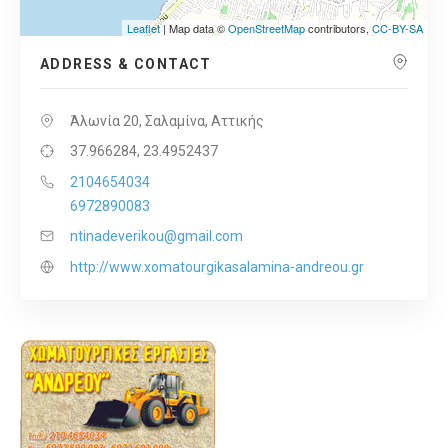
Leaflet
| Map data ©
OpenStreetMap
contributors,
CC-BY-SA
ADDRESS & CONTACT
Άλωνία 20, Σαλαμίνα, Αττικής
37.966284, 23.4952437
2104654034
6972890083
ntinadeverikou@gmail.com
http://www.xomatourgikasalamina-andreou.gr