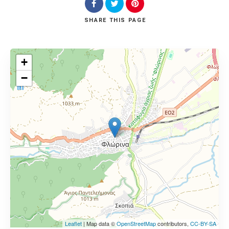
SHARE
THIS PAGE
+
−
Leaflet
| Map data ©
OpenStreetMap
contributors,
CC-BY-SA