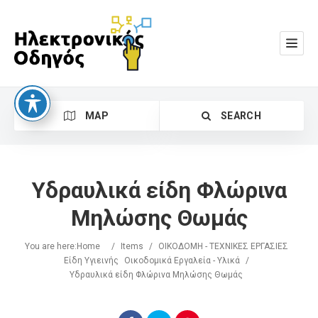
MAP
SEARCH
Υδραυλικά είδη Φλώρινα
Μηλώσης Θωμάς
You are here:
Home
/
Items
/
ΟΙΚΟΔΟΜΗ - ΤΕΧΝΙΚΕΣ ΕΡΓΑΣΙΕΣ
Search
Είδη Υγιεινής
Οικοδομικά Εργαλεία - Υλικά
/
Υδραυλικά είδη Φλώρινα Μηλώσης Θωμάς