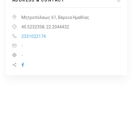
ADDRESS & CONTACT
Μητροπόλεως 61, Βέροια Ημαθίας
40.5232358, 22.2044432
2331022174
-
-