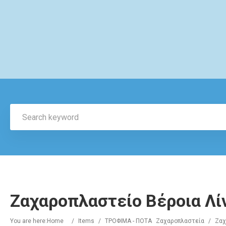
Ζαχαροπλαστείο Βέροια Λί
You are here:
Home
/
Items
/
ΤΡΟΦΙΜΑ - ΠΟΤΑ
Ζαχαροπλαστεία
/
Ζαχ