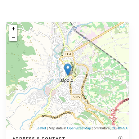
+
−
Leaflet
| Map data ©
OpenStreetMap
contributors,
CC-BY-SA