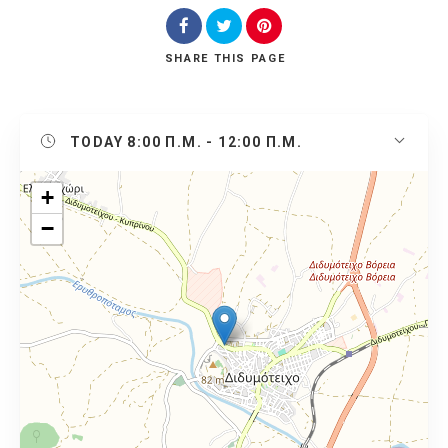
SHARE
THIS PAGE
TODAY
8:00 Π.Μ. - 12:00 Π.Μ.
+
−