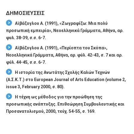
ΔΗΜΟΣΙΕΥΣΕΙΣ
Αϊβάζογλου Α. (1991), «Ζωγραφίζω: Μια πολύ
προσωπική εμπειρία», Νεοελληνικά Γράμματα, Αθήνα, αρ.
φυλ. 38-39, σ.σ. 6-7.
Αϊβάζογλου Α. (1991), «Περίοπτα του Σκόπα»,
Νεοελληνικά Γράμματα, Αθήνα, αρ. φύλ. 42-43, σ. 7 και αρ.
φύλ. 44-45, σ.σ. 6-7.
Η ιστορία της Ανωτάτης Σχολής Καλών Τεχνών
(Α.Σ.Κ.Τ.) στο European Journal of Arts Education (volume 2,
issue 3, February 2000, σ. 80).
Η τέχνη ως μέθοδος για την προώθηση της
προσωπικής ανάπτυξης. Επιθεώρηση Συμβουλευτικής και
Προσανατολισμού, 2000, τεύχ. 54-55, σ. 169.