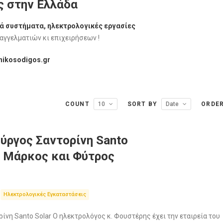
ς στην Ελλάδα
ά συστήματα, ηλεκτρολογικές εργασίες
αγγελματιών κι επιχειρήσεων !
onikosodigos.gr
COUNT
10
SORT BY
Date
ORDE
ύργος Σαντορίνη Santo
ς Μάρκος και Φύτρος
Ηλεκτρολογικές Εγκαταστάσεις
νη Santo Solar Ο ηλεκτρολόγος κ. Φουστέρης έχει την εταιρεία του