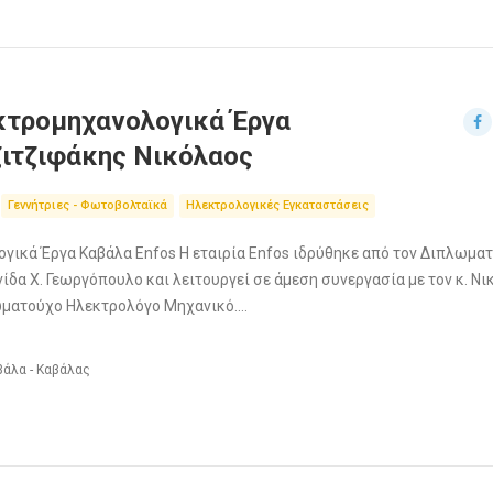
κτρομηχανολογικά Έργα
ζιτζιφάκης Νικόλαος
Γεννήτριες - Φωτοβολταϊκά
Ηλεκτρολογικές Εγκαταστάσεις
γικά Έργα Καβάλα Enfos Η εταιρία Enfos ιδρύθηκε από τον Διπλωμα
δα Χ. Γεωργόπουλο και λειτουργεί σε άμεση συνεργασία με τον κ. Νι
λωματούχο Ηλεκτρολόγο Μηχανικό.…
βάλα - Καβάλας