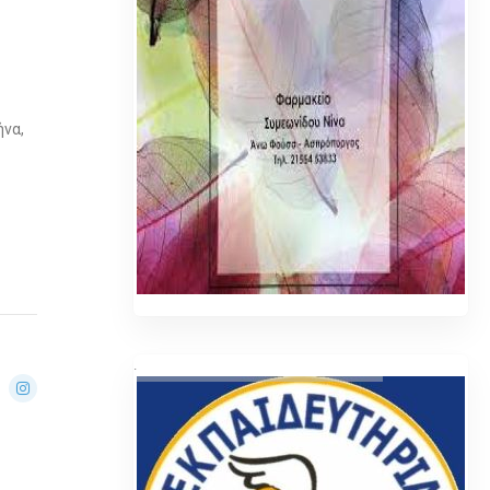
ήνα,
.