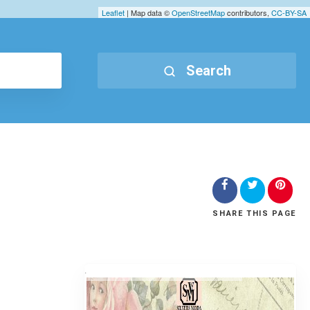
Leaflet
| Map data ©
OpenStreetMap
contributors,
CC-BY-SA
Search
SHARE
THIS PAGE
.