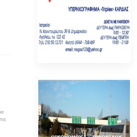
.
ιο
τις