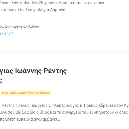
Πύργος Σαντορίνη. Με 25 χρόνια εξειδίκευσης στον τομέα
στάσεων. Οι ηλεκτρολόγοι Δαμιανός…
ης, Σαντορίνη Κυκλάδων
solar.gr/
γιος Ιωάννης Ρέντης
ς
Ηλεκτρολογικές Εγκαταστάσεις
 Ρέντης Πρέκας Γεώργιος Ο ηλεκτρολόγος κ. Πρέκας εδρεύει στον Άγ
ιονύσου 28. Σαφώς ο ίδιος και το συνεργείο του εξυπηρετούν κι όλες 
 πολυετή εμπειρία αναλαμβάνει…