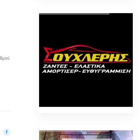
.
αθμού
.