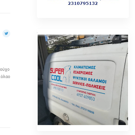
.
τούχο
κόλαο