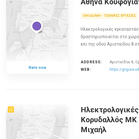
Αθήνα Κουφογιά
ΟΙΚΟΔΟΜΗ - ΤΕΧΝΙΚΕΣ ΕΡΓΑΣΙΕΣ
Ηλεκτρολογικές εγκαταστάσ
δραστηριοποιείται στο χώρο
επί της οδού Αριστείδου 8 σ
ADDRESS:
Αριστείδου 8, Ο
Rate now
WEB:
https://grigora-o
Ηλεκτρολογικές
Κορυδαλλός MK 
Μιχαήλ