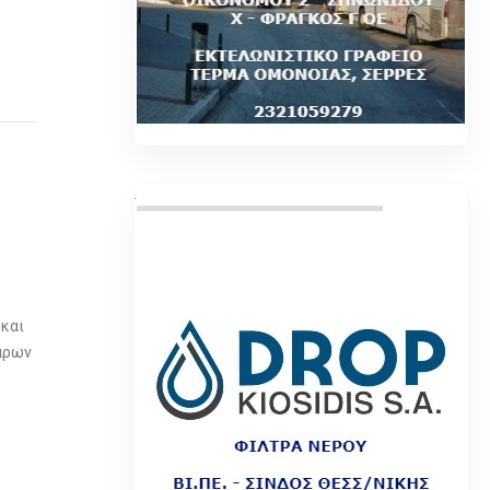
.
 και
κάρων